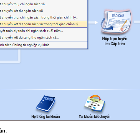
oản
.