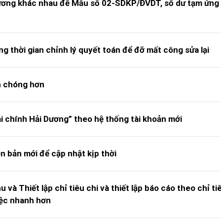
chương khác nhau để Mẫu số 02-SDKP/ĐVDT, số dư tạm ứng
 thời gian chỉnh lý quyết toán để đỡ mất công sửa lại
h chóng hơn
i chính Hải Dương” theo hệ thống tài khoản mới
 bản mới để cập nhật kịp thời
và Thiết lập chỉ tiêu chi và thiết lập báo cáo theo chỉ ti
việc nhanh hơn