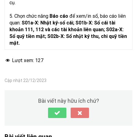
cụ.
5. Chọn chức năng
Báo cáo
để xem/in sổ, báo cáo liên
quan:
S01a-X: Nhật ký-sổ cái; S01b-X: Sổ cái tài
khoản 111, 112 và các tài khoản liên quan; S02a-X:
Sổ quỹ tiền mặt; S02b-X: Sổ nhật ký thu, chi quỹ tiền
mặt.
Lượt xem:
127
Cập nhật 22/12/2023
Bài viết này hữu ích chứ?
Bài viết liên quan