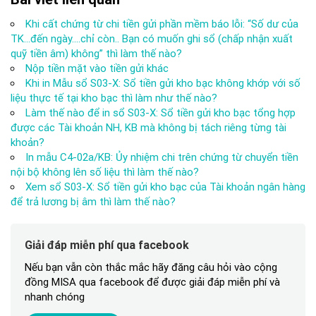
Khi cất chứng từ chi tiền gửi phần mềm báo lỗi: “Số dư của
TK…đến ngày….chỉ còn.. Bạn có muốn ghi sổ (chấp nhận xuất
quỹ tiền âm) không” thì làm thế nào?
Nộp tiền mặt vào tiền gửi khác
Khi in Mẫu sổ S03-X: Sổ tiền gửi kho bạc không khớp với số
liệu thực tế tại kho bạc thì làm như thế nào?
Làm thế nào để in sổ S03-X: Sổ tiền gửi kho bạc tổng hợp
được các Tài khoản NH, KB mà không bị tách riêng từng tài
khoản?
In mẫu C4-02a/KB: Ủy nhiệm chi trên chứng từ chuyển tiền
nội bộ không lên số liệu thì làm thế nào?
Xem sổ S03-X: Sổ tiền gửi kho bạc của Tài khoản ngân hàng
để trả lương bị âm thì làm thế nào?
Giải đáp miễn phí qua facebook
Nếu bạn vẫn còn thắc mắc hãy đăng câu hỏi vào cộng
đồng MISA qua facebook để được giải đáp miễn phí và
nhanh chóng