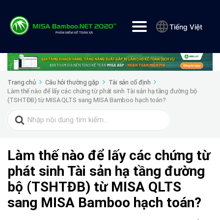
Tiếng Việt
Trang chủ
Câu hỏi thường gặp
Tài sản cố định
Làm thế nào để lấy các chứng từ phát sinh Tài sản hạ tầng đường bộ
(TSHTĐB) từ MISA QLTS sang MISA Bamboo hạch toán?
Search
for:
Làm thế nào để lấy các chứng từ
phát sinh Tài sản hạ tầng đường
bộ (TSHTĐB) từ MISA QLTS
sang MISA Bamboo hạch toán?