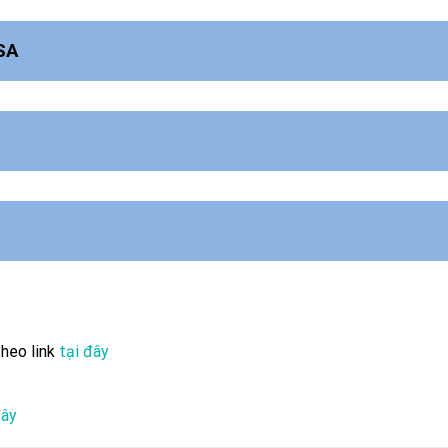
ISA
tại đây
tại đây
heo link
tại đây
đây