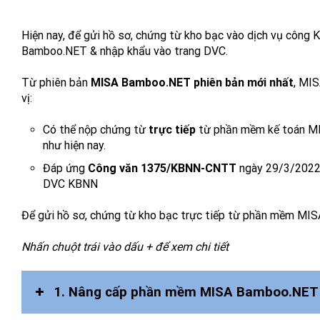
Hiện nay, để gửi hồ sơ, chứng từ kho bạc vào dịch vụ công
Bamboo.NET & nhập khẩu vào trang DVC.
Từ phiên bản
MISA Bamboo.NET phiên bản mới nhất
, MIS
vị:
Có thể nộp chứng từ
trực tiếp
từ phần mềm kế toán M
như hiện nay.
Đáp ứng
Công văn 1375/KBNN-CNTT
ngày 29/3/2022 v
DVC KBNN
Để gửi hồ sơ, chứng từ kho bạc trực tiếp từ phần mềm MI
Nhấn chuột trái vào dấu + để xem chi tiết
1. Nâng cấp phần mềm MISA Bamboo.NET l