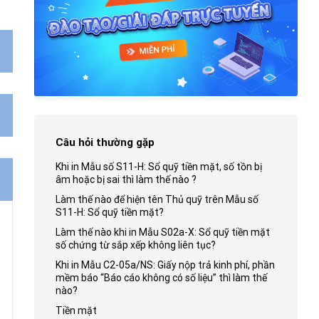
Câu hỏi thường gặp
Khi in Mẫu số S11-H: Sổ quỹ tiền mặt, số tồn bị
âm hoặc bị sai thì làm thế nào ?
Làm thế nào để hiện tên Thủ quỹ trên Mẫu số
S11-H: Sổ quỹ tiền mặt?
Làm thế nào khi in Mẫu S02a-X: Sổ quỹ tiền mặt
số chứng từ sắp xếp không liên tục?
Khi in Mẫu C2-05a/NS: Giấy nộp trả kinh phí, phần
mềm báo “Báo cáo không có số liệu” thì làm thế
nào?
Tiền mặt