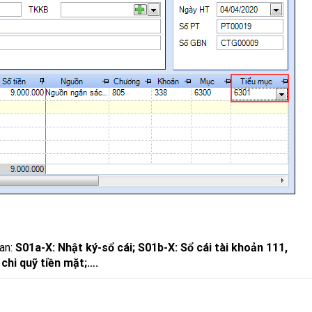
uan:
S01a-X: Nhật ký-sổ cái; S01b-X: Sổ cái tài khoản 111,
chi quỹ tiền mặt;….