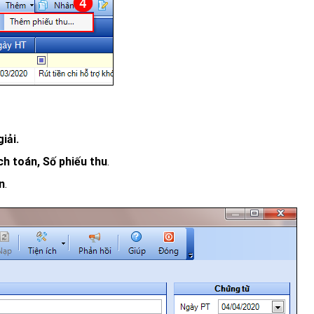
iải.
h toán, Số phiếu thu
.
n
.