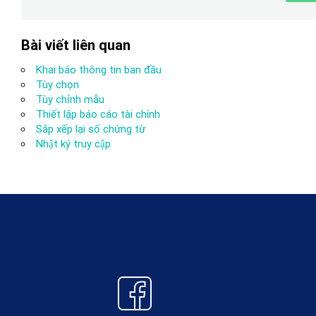
Bài viết liên quan
Khai báo thông tin ban đầu
Tùy chọn
Tùy chỉnh mẫu
Thiết lập báo cáo tài chính
Sắp xếp lại số chứng từ
Nhật ký truy cập