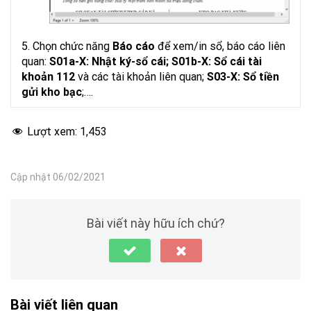
5. Chọn chức năng
Báo cáo
để xem/in sổ, báo cáo liên
quan:
S01a-X: Nhật ký-sổ cái; S01b-X: Sổ cái tài
khoản 112
và các tài khoản liên quan;
S03-X: Sổ tiền
gửi kho bạc
;….
Lượt xem:
1,453
Cập nhật 06/02/2021
Bài viết này hữu ích chứ?
Bài viết liên quan