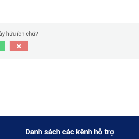
này hữu ích chứ?
Danh sách các kênh hỗ trợ